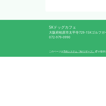
SKドッグカフェ
大阪府柏原市太平寺729-1SKゴルフ
072-979-0990
このページは
予約システム『Airリザーブ』
が提供