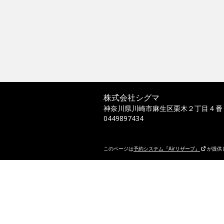
株式会社シグマ
神奈川県川崎市麻生区栗木２丁目４番
0449897434
このページは
予約システム『Airリザーブ』
が提供