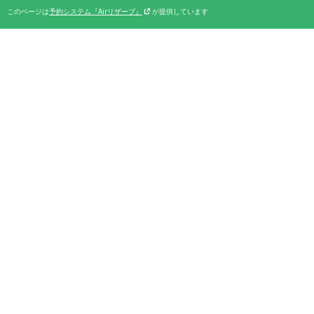
このページは
予約システム『Airリザーブ』
が提供しています