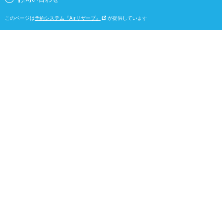
このページは
予約システム『Airリザーブ』
が提供しています