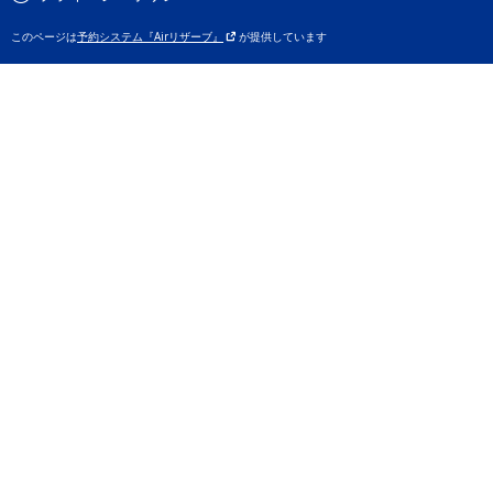
このページは
予約システム『Airリザーブ』
が提供しています