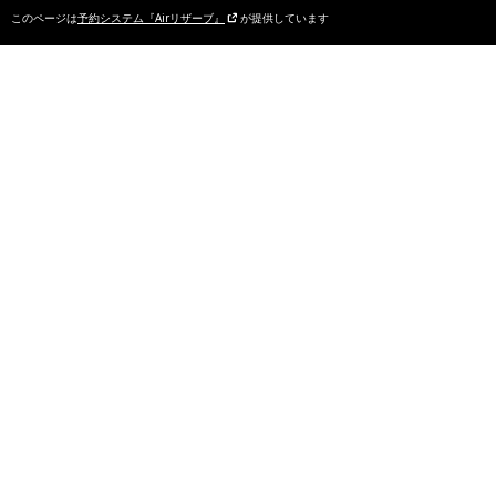
このページは
予約システム『Airリザーブ』
が提供しています