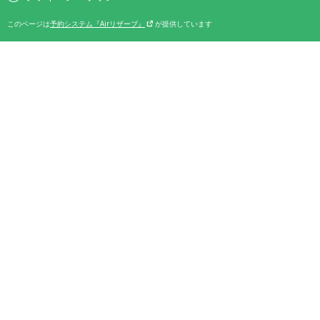
このページは
予約システム『Airリザーブ』
が提供しています