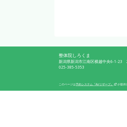
整体院しろくま
新潟県新潟市江南区横越中央6-1-23 
025-385-5353
このページは
予約システム『Airリザーブ』
が提供