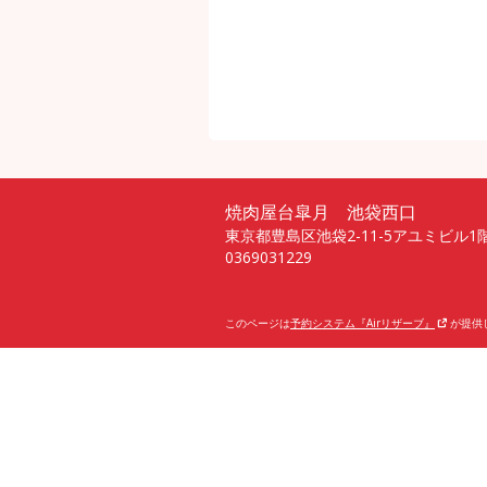
焼肉屋台皐月 池袋西口
東京都豊島区池袋2-11-5アユミビル1
0369031229
このページは
予約システム『Airリザーブ』
が提供