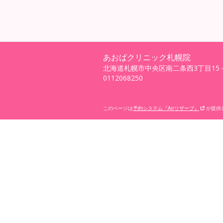
あおばクリニック札幌院
北海道札幌市中央区南二条西3丁目15
0112068250
このページは
予約システム『Airリザーブ』
が提供