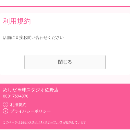
利用規約
店舗に直接お問い合わせください
閉じる
めしだ卓球スタジオ佐野店
08017594370
利用規約
プライバシーポリシー
このページは
予約システム『Airリザーブ』
が提供しています