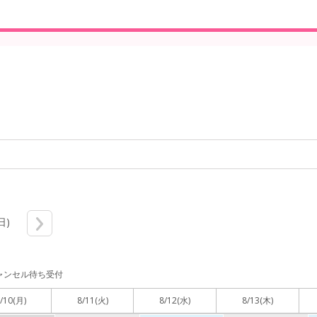
日)
ャンセル待ち受付
/10
(月)
8/11
(火)
8/12
(水)
8/13
(木)