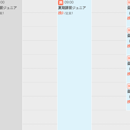
:00
09:00
満
習ジュニア
夏期講習ジュニア
残0
員1
/定員1
残
残
残
残