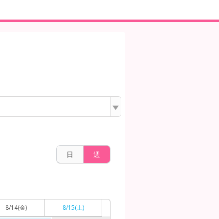
日
週
8/14
(金)
8/15
(土)