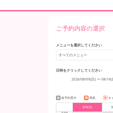
5:00
ご予約内容の選択
6:00
メニューを選択してください
すべてのメニュー
7:00
日時をクリックしてください
2026/08/09(日) 〜 08/16(
8:00
仮
仮予約受付
満
満員
待
キ
8/9
(日)
8
9:00