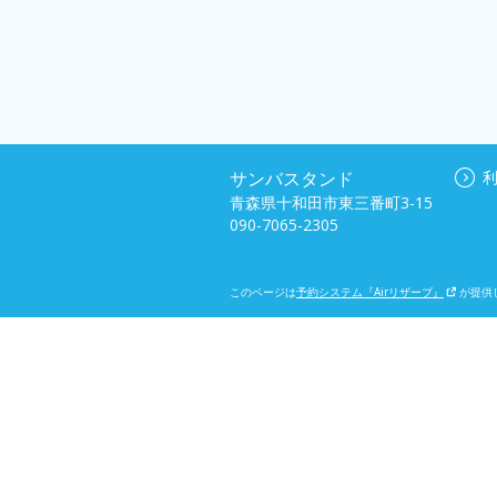
サンバスタンド
青森県十和田市東三番町3-15
090-7065-2305
このページは
予約システム『Airリザーブ』
が提供