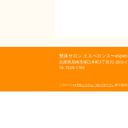
整体サロン エスペロンス〜espera
兵庫県尼崎市塚口本町3丁目32-20ロイ
06-7659-1766
このページは
予約システム『Airリザーブ』
が提供