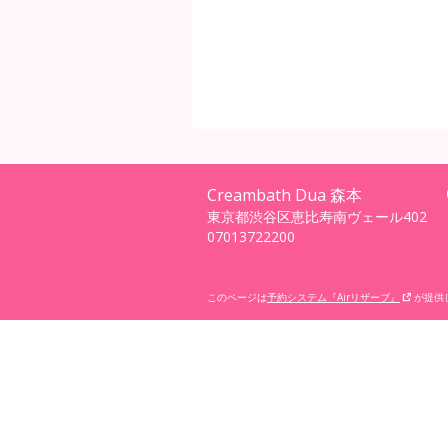
Creambath Dua 森本
東京都渋谷区恵比寿南ヴェール402
07013722200
このページは
予約システム『Airリザーブ』
が提供