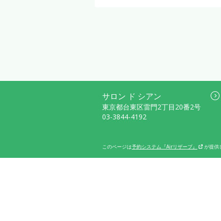
サロン ド シアン
東京都台東区雷門2丁目20番2号
03-3844-4192
このページは
予約システム『Airリザーブ』
が提供