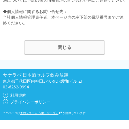
法については下記の個人情報管理の問い合わせ先にご連絡ください｡
◆個人情報に関するお問い合せ先：
当社個人情報管理責任者、本ページ内の左下部の電話番号までご連
絡ください。
閉じる
サケラバ 日本酒セルフ飲み放題
東京都千代田区内神田3-10-9DK愛和ビル 2F
03-6262-9994
利用規約
プライバシーポリシー
このページは
予約システム『Airリザーブ』
が提供しています