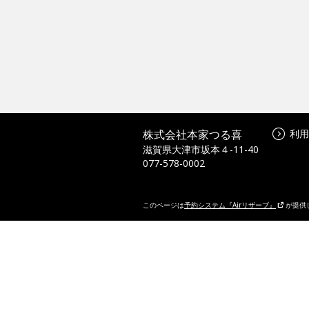
株式会社本家つる喜
利用
滋賀県大津市坂本４-11-40
077-578-0002
このページは
予約システム『Airリザーブ』
が提供