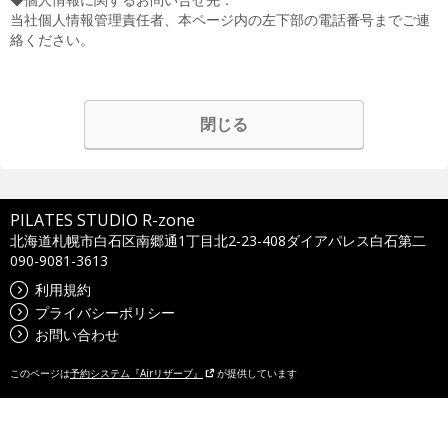
当社個人情報管理責任者、本ページ内の左下部の電話番号までご連
絡ください。
閉じる
PILATES STUDIO R-zone
北海道札幌市白石区南郷通1丁目北2-23-408ダイアパレス白石第二
090-9081-3613
利用規約
プライバシーポリシー
お問い合わせ
このページは
予約システム『Airリザーブ』
が提供しています