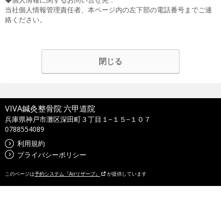
当社個人情報管理責任者、本ページ内の左下部の電話番号までご連
絡ください。
閉じる
VIVA鍼灸整骨院 六甲道院
兵庫県神戸市灘区深田町３丁目１−１５−１０７
0788554089
利用規約
プライバシーポリシー
このページは
予約システム『Airリザーブ』
が提供しています