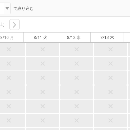
で絞り込む
(土)
8/10 月
8/11 火
8/12 水
8/13 木