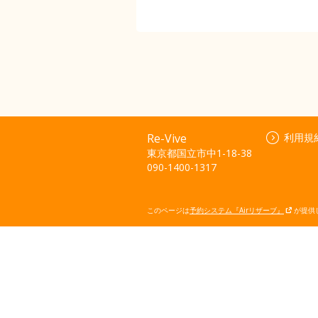
Re-Vive
利用規
東京都国立市中1-18-38
090-1400-1317
このページは
予約システム『Airリザーブ』
が提供