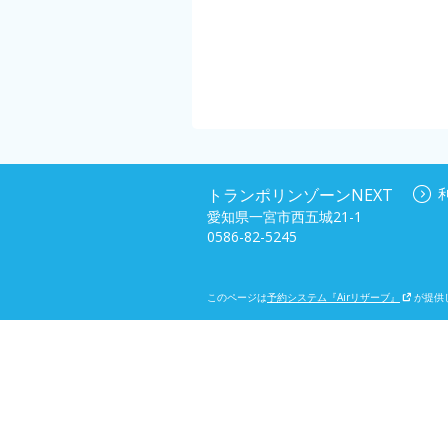
トランポリンゾーンNEXT
愛知県一宮市西五城21-1
0586-82-5245
このページは
予約システム『Airリザーブ』
が提供