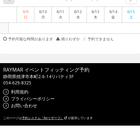
8/9
8/10
8/11
8/12
8/13
8/14
8/15
日
月
火
水
木
金
土
予約可能な時間があります
残りわずか
予約できません
RAYMAR イベントフィッティング予約
静岡県焼津市本町2-6-14リバティ3F
054-629-8325
利用規約
プライバシーポリシー
お問い合わせ
このページは
予約システム『Airリザーブ』
が提供しています