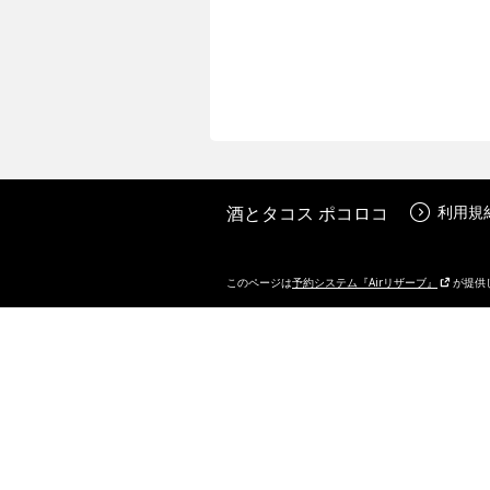
酒とタコス ポコロコ
利用規
このページは
予約システム『Airリザーブ』
が提供