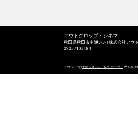
アウトクロップ・シネマ
秋田県秋田市中通3-3-1株式会社アウ
08037103184
このページは
予約システム『Airリザーブ』
が提供