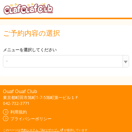
ご予約内容の選択
メニューを選択してください
-
Ouaf Ouaf Club
東京都町田市旭町1-7-5旭町第一ビル１Ｆ
042-732-3771
利用規約
プライバシーポリシー
このページは
予約システム『Airリザーブ』
が提供しています