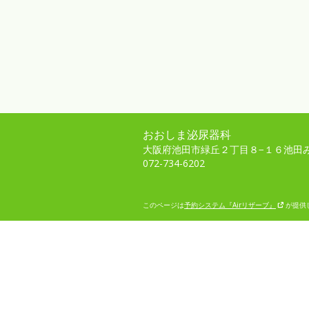
おおしま泌尿器科
大阪府池田市緑丘２丁目８−１６池田
072-734-6202
このページは
予約システム『Airリザーブ』
が提供