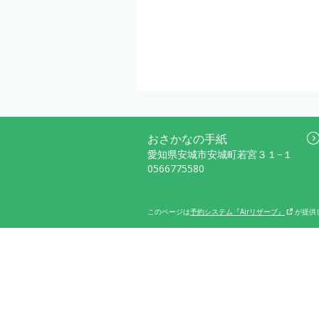
おさかなの手紙
愛知県安城市安城町若宮３１−１
0566775580
このページは
予約システム『Airリザーブ』
が提供