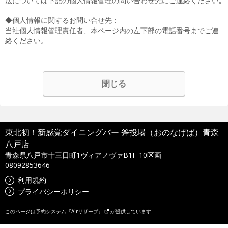
法については下記の個人情報管理の問い合わせ先にご連絡ください｡
◆個人情報に関するお問い合せ先：
当社個人情報管理責任者、本ページ内の左下部の電話番号までご連
絡ください。
閉じる
東北初！新感覚ダイニングバー 斧投場（おのなげば）青森
八戸店
青森県八戸市十三日町1ヴィアノヴァB1F-10区画
08092853646
利用規約
プライバシーポリシー
このページは
予約システム『Airリザーブ』
が提供しています