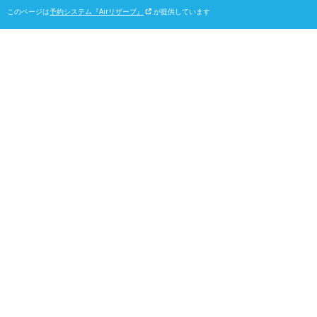
このページは
予約システム『Airリザーブ』
が提供しています