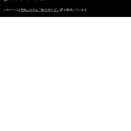
このページは
予約システム『Airリザーブ』
が提供しています