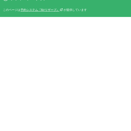
このページは
予約システム『Airリザーブ』
が提供しています