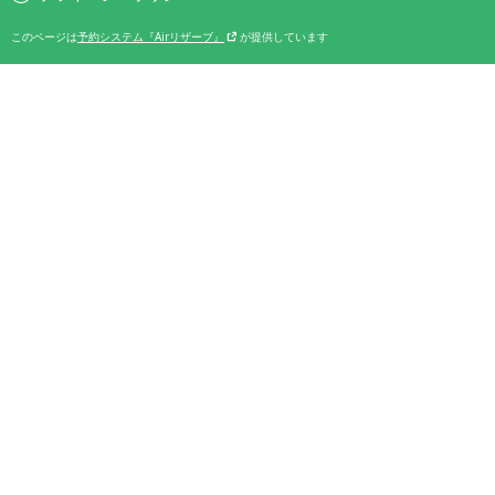
このページは
予約システム『Airリザーブ』
が提供しています