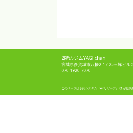
2階のジムYAGI chan
宮城県多賀城市八幡2-17-25三塚ビル
070-1920-7070
このページは
予約システム『Airリザーブ』
が提供