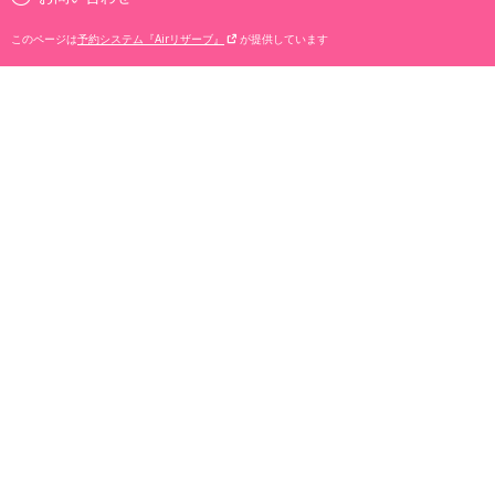
このページは
予約システム『Airリザーブ』
が提供しています