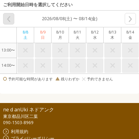
ご利用開始日時を選択してください
2026/08/08(土) 〜 08/14(金)
8/8
8/9
8/10
8/11
8/12
8/13
8/14
土
日
月
火
水
木
金
13:00〜
14:00〜
予約可能な時間があります
残りわずか
予約できません
ne d anUki ネドアンク
東京都品川区二葉
090-1503-8969
利用規約
プライバシーポリシー