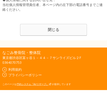
当社個人情報管理責任者、本ページ内の左下部の電話番号までご連
絡ください。
閉じる
なごみ整骨院・整体院
東京都渋谷区富ヶ谷１－４４－７サンライズビル２F
0364070753
利用規約
プライバシーポリシー
このページは
予約システム『Airリザーブ』
が提供しています