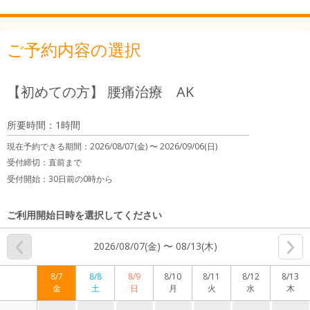
ご予約内容の選択
【初めての方】 腰痛治療 AK
所要時間：1時間
現在予約できる期間：
2026/08/07(金) 〜
2026/09/06(日)
受付締切：
直前まで
受付開始：
30日前の0時から
ご利用開始日時を選択してください
2026/08/07(金) 〜 08/13(木)
8/7
8/8
8/9
8/10
8/11
8/12
8/13
金
土
日
月
火
水
木