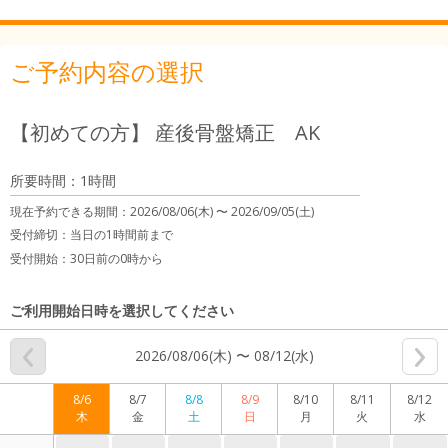
ご予約内容の選択
【初めての方】 産後骨盤矯正 AK
所要時間：1時間
現在予約できる期間：
2026/08/06(木) 〜
2026/09/05(土)
受付締切：
当日の1時間前まで
受付開始：
30日前の0時から
ご利用開始日時を選択してください
2026/08/06(木) 〜 08/12(水)
8/6
8/7
8/8
8/9
8/10
8/11
8/12
木
金
土
日
月
火
水