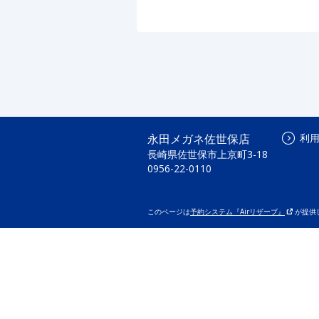
永田メガネ佐世保店
利
長崎県佐世保市上京町3-18
0956-22-0110
このページは
予約システム『Airリザーブ』
が提供