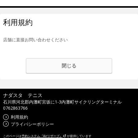
利用規約
店舗に直接お問い合わせください
閉じる
ナダスタ テニス
石川県河北郡内灘町宮坂に1-3内灘町サイクリングターミナル
0762863766
利用規約
プライバシーポリシー
このページは
予約システム『Airリザーブ』
が提供しています