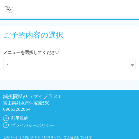
ご予約内容の選択
メニューを選択してください
-
鍼灸院My+（マイプラス）
富山県射水市沖塚原558
09053262054
利用規約
プライバシーポリシー
このページは
予約システム『Airリザーブ』
が提供しています