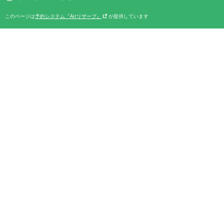
このページは
予約システム『Airリザーブ』
が提供しています