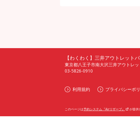
【わくわく】三井アウトレットパ
東京都八王子市南大沢三井アウトレッ
03-5826-0910
利用規約
プライバシーポ
このページは
予約システム『Airリザーブ』
が提供