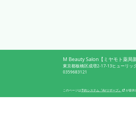
M Beauty Salon【ミヤモト薬
東京都板橋区成増2-17-13ヒューリッ
0359683121
このページは
予約システム『Airリザーブ』
が提供