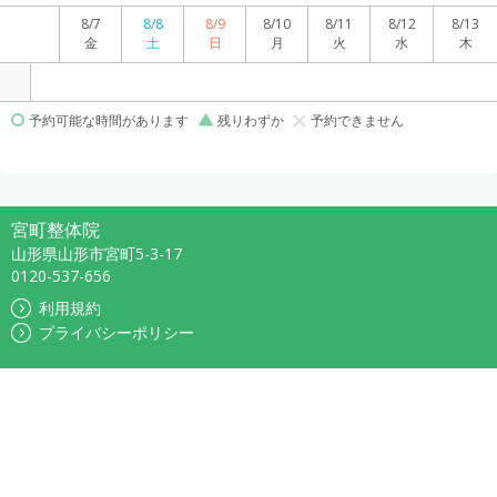
8/7
8/8
8/9
8/10
8/11
8/12
8/13
金
土
日
月
火
水
木
予約可能な時間があります
残りわずか
予約できません
宮町整体院
山形県山形市宮町5-3-17
0120-537-656
利用規約
プライバシーポリシー