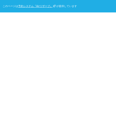
このページは
予約システム『Airリザーブ』
が提供しています