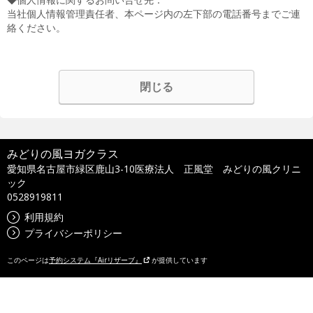
当社個人情報管理責任者、本ページ内の左下部の電話番号までご連
絡ください。
閉じる
みどりの風ヨガクラス
愛知県名古屋市緑区鹿山3-10医療法人 正風堂 みどりの風クリニ
ック
0528919811
利用規約
プライバシーポリシー
このページは
予約システム『Airリザーブ』
が提供しています