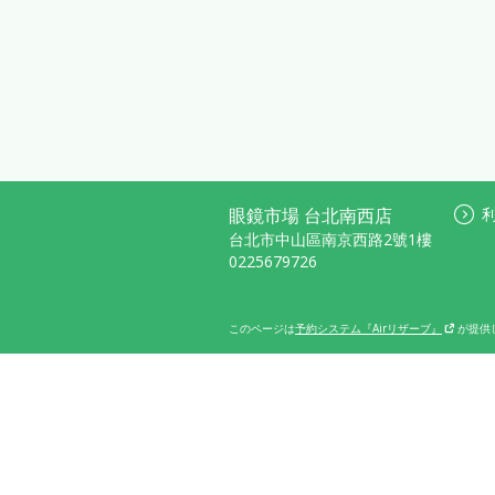
眼鏡市場 台北南西店
台北市中山區南京西路2號1樓
0225679726
このページは
予約システム『Airリザーブ』
が提供